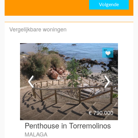
Volgende
Emai
Vergelijkbare woningen
Emai
Hoe 
€
790.000
Penthouse in Torremolinos
MALAGA