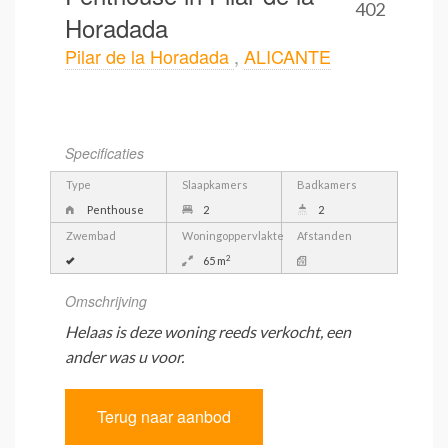
402
Horadada
Pilar de la Horadada
,
ALICANTE
Specificaties
Type
Slaapkamers
Badkamers
Penthouse
2
2
Zwembad
Woningoppervlakte
Afstanden
2
65 m
Omschrijving
Helaas is deze woning reeds verkocht, een
ander was u voor.
Terug naar aanbod