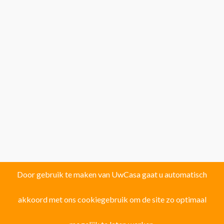
Door gebruik te maken van UwCasa gaat u automatisch
akkoord met ons cookiegebruik om de site zo optimaal
Vind uw droomhuis in één van de volgende
121 locaties!