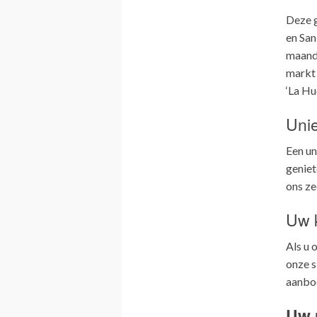
Deze 
en San
maand 
markt 
‘La Hu
Unie
Een un
geniet
ons ze
Uw k
Als u 
onze s
aanbod
Uw 