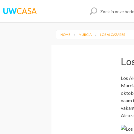
UW
CASA
HOME
MURCIA
LOS ALCAZARES
Lo
Los Al
Murcia
oktobe
naam i
vakant
Alcaza