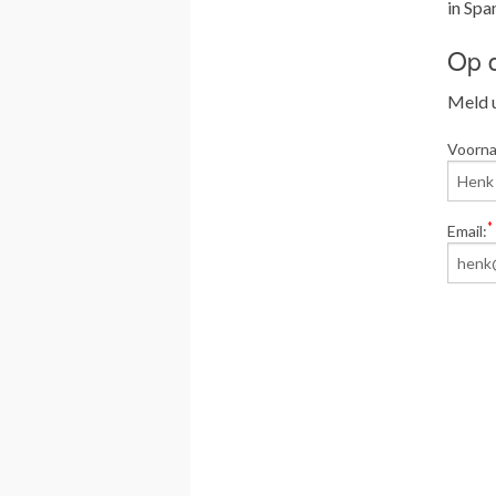
in Span
Op d
Meld u
Voorn
*
Email: