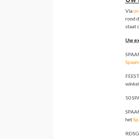
Via
on
rond d
staat d
Uw ex
SPAAN
Spaan
FEEST
winke
50 SP
SPAAN
het
Sp
REISG