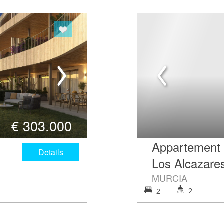
€
303.000
Appartement 
Details
Los Alcazare
MURCIA
2
2