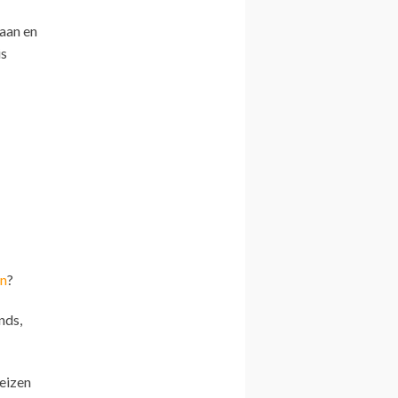
aan en
is
n
?
nds,
eizen