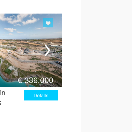
€
336.000
in
Details
s