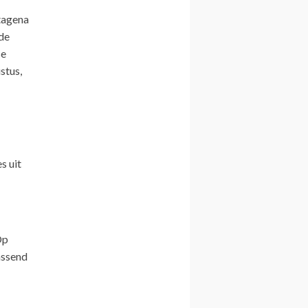
tagena
 de
se
stus,
s uit
Op
assend