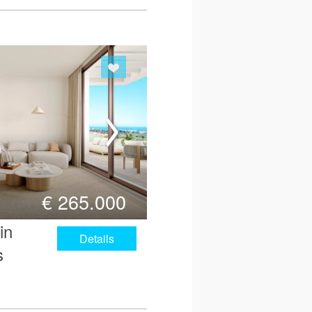
€
265.000
in
Details
s