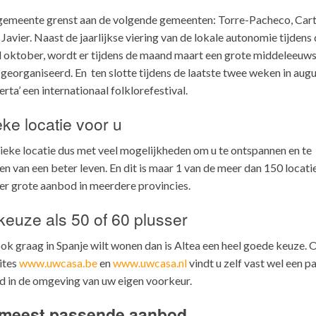
gemeente grenst aan de volgende gemeenten: Torre-Pacheco, Car
 Javier. Naast de jaarlijkse viering van de lokale autonomie tijdens
oktober, wordt er tijdens de maand maart een grote middeleeuw
georganiseerd. En ten slotte tijdens de laatste twee weken in augu
erta’ een internationaal folklorefestival.
ke locatie voor u
ieke locatie dus met veel mogelijkheden om u te ontspannen en te
en van een beter leven. En dit is maar 1 van de meer dan 150 locatie
er grote aanbod in meerdere provincies.
euze als 50 of 60 plusser
ook graag in Spanje wilt wonen dan is Altea een heel goede keuze. 
ites
www.uwcasa.be
en
www.uwcasa.nl
vindt u zelf vast wel een p
 in de omgeving van uw eigen voorkeur.
meest passende aanbod