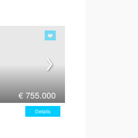
€
755.000
Details