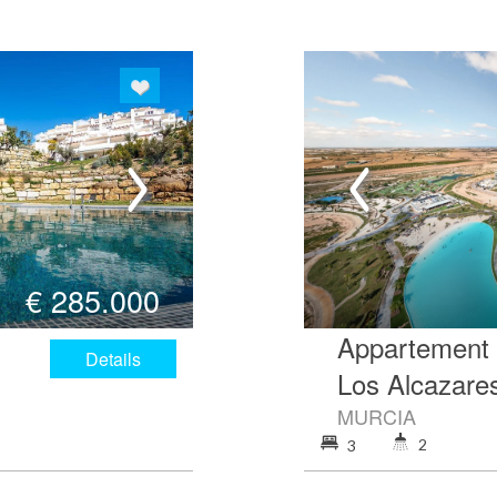
€
285.000
Appartement 
Details
Los Alcazare
MURCIA
2
3