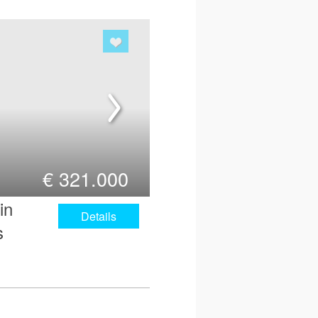
€
321.000
in
Details
s