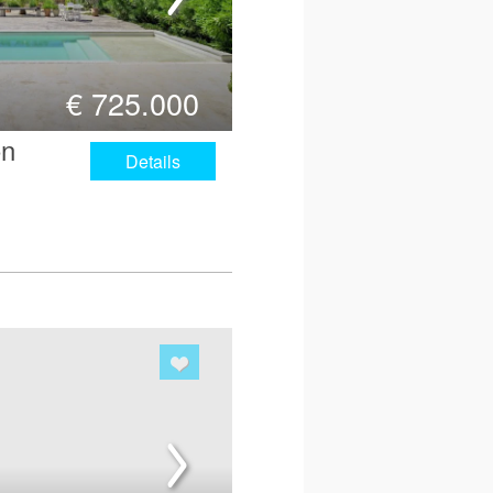
€
725.000
ón
Details