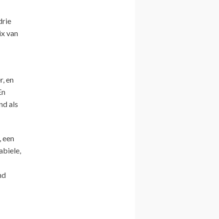
drie
ix van
, en
En
nd als
, een
abiele,
nd