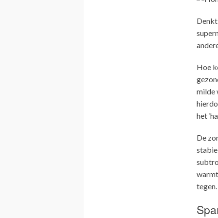
Denkt 
superm
andere
Hoe ko
gezond
milde 
hierdo
het ‘h
De zon
stabie
subtro
warmte
tegen.
Spa