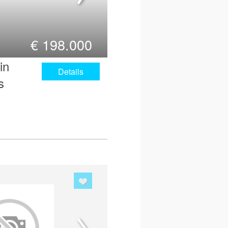
€
198.000
in
Details
s