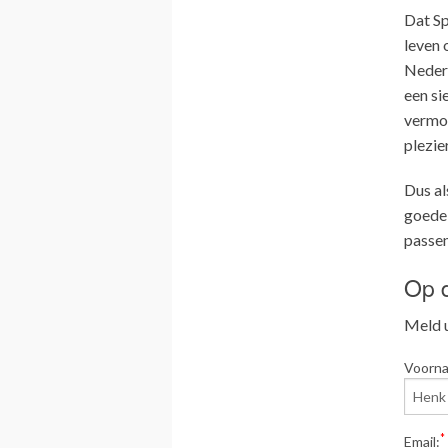
Dat Sp
leven 
Nederl
een si
vermoe
plezie
Dus al
goede 
passen
Op d
Meld u
Voorn
*
Email: