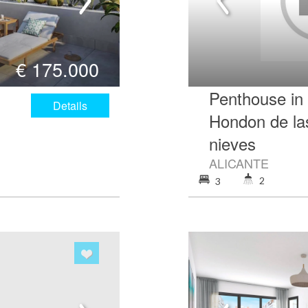
€
175.000
Penthouse in
Details
Hondon de la
nieves
ALICANTE
2
3