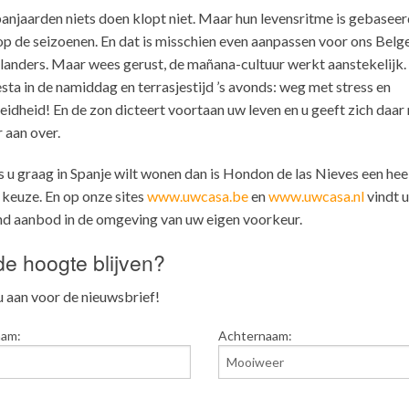
anjaarden niets doen klopt niet. Maar hun levensritme is gebaseer
op de seizoenen. En dat is misschien even aanpassen voor ons Belg
anders. Maar wees gerust, de mañana-cultuur werkt aanstekelijk
esta in de namiddag en terrasjestijd ’s avonds: weg met stress en
idheid! En de zon dicteert voortaan uw leven en u geeft zich daar
r aan over.
s u graag in Spanje wilt wonen dan is Hondon de las Nieves een hee
keuze. En op onze sites
www.uwcasa.be
en
www.uwcasa.nl
vindt u
d aanbod in de omgeving van uw eigen voorkeur.
e hoogte blijven?
 aan voor de nieuwsbrief!
aam:
Achternaam: