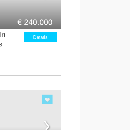
€
240.000
in
Details
s