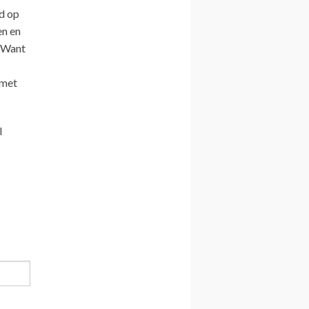
d op
en en
. Want
 met
l