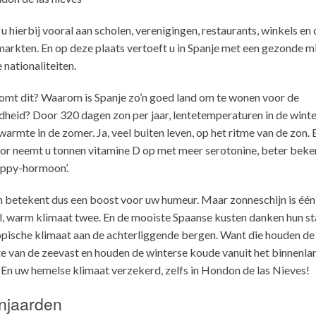
u hierbij vooral aan scholen, verenigingen, restaurants, winkels en 
arkten. En op deze plaats vertoeft u in Spanje met een gezonde m
 nationaliteiten.
mt dit? Waarom is Spanje zo’n goed land om te wonen voor de
heid? Door 320 dagen zon per jaar, lentetemperaturen in de winter
warmte in de zomer. Ja, veel buiten leven, op het ritme van de zon. 
or neemt u tonnen vitamine D op met meer serotonine, beter beke
appy-hormoon’.
 betekent dus een boost voor uw humeur. Maar zonneschijn is één
l, warm klimaat twee. En de mooiste Spaanse kusten danken hun st
pische klimaat aan de achterliggende bergen. Want die houden de
 van de zeevast en houden de winterse koude vanuit het binnenla
 En uw hemelse klimaat verzekerd, zelfs in Hondon de las Nieves!
njaarden