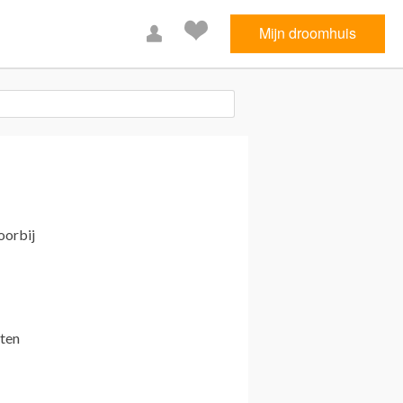
Mijn droomhuis
oorbij
sten