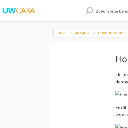
UW
CASA
HOME
ALICANTE
HONDON DE LAS NI
Ho
Het mo
de sta
En dit
voor u