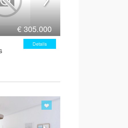
€
305.000
Details
s