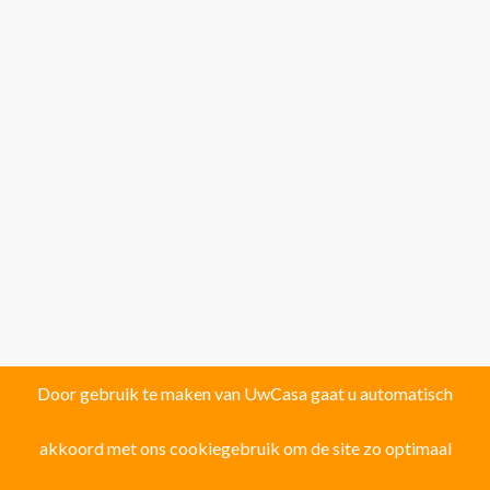
Door gebruik te maken van UwCasa gaat u automatisch
akkoord met ons cookiegebruik om de site zo optimaal
Vind uw droomhuis in één van de volgende
121 locaties!