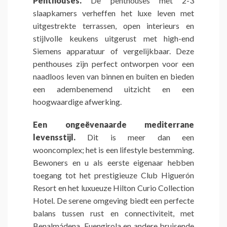
Penthouses.
De penthouses met 2-3
slaapkamers verheffen het luxe leven met
uitgestrekte terrassen, open interieurs en
stijlvolle keukens uitgerust met high-end
Siemens apparatuur of vergelijkbaar. Deze
penthouses zijn perfect ontworpen voor een
naadloos leven van binnen en buiten en bieden
een adembenemend uitzicht en een
hoogwaardige afwerking.
Een ongeëvenaarde mediterrane
levensstijl.
Dit is meer dan een
wooncomplex; het is een lifestyle bestemming.
Bewoners en u als eerste eigenaar hebben
toegang tot het prestigieuze Club Higuerón
Resort en het luxueuze Hilton Curio Collection
Hotel. De serene omgeving biedt een perfecte
balans tussen rust en connectiviteit, met
Benalmádena, Fuengirola en andere bruisende