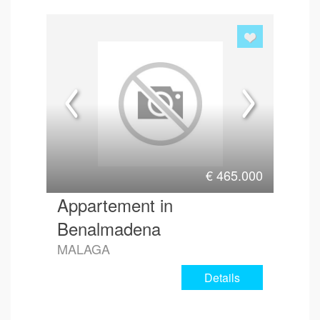
Hoe 
€
465.000
Appartement in
Benalmadena
MALAGA
Details