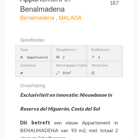
187
Benalmadena
Benalmadena
,
MALAGA
Specificaties
Type
Slaapkamers
Badkamers
Appartement
2
2
Zwembad
Woningoppervlakte
Afstanden
2
93 m
Omschrijving
Exclusiviteit en innovatie: Nieuwbouw in
Reserva del Higuerón, Costa del Sol
Dit betreft
een nieuw Appartement in
BENALMADENA van 93 m2, met totaal 2
slaap en 2 badkamers.