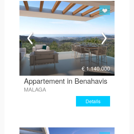
Hoe 
€
1.140.000
Appartement in Benahavis
MALAGA
Details