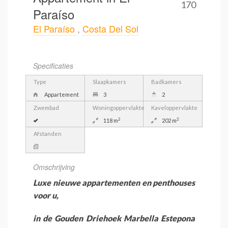
170
Paraíso
El Paraíso
,
Costa Del Sol
Specificaties
Type
Slaapkamers
Badkamers
Appartement
3
2
Zwembad
Woningoppervlakte
Kaveloppervlakte
2
2
118 m
202 m
Afstanden
Omschrijving
Luxe nieuwe appartementen en penthouses
voor u,
in de Gouden Driehoek Marbella Estepona