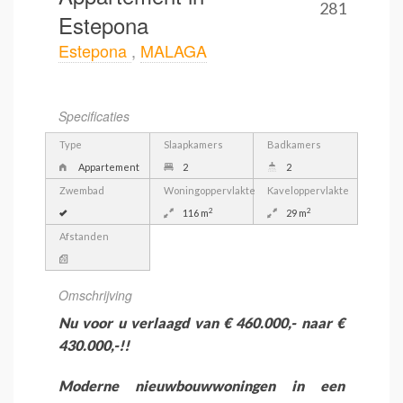
281
Estepona
Estepona
,
MALAGA
Specificaties
Type
Slaapkamers
Badkamers
Appartement
2
2
Zwembad
Woningoppervlakte
Kaveloppervlakte
2
2
116 m
29 m
Afstanden
Omschrijving
Nu voor u verlaagd van € 460.000,- naar €
430.000,-!!
Moderne nieuwbouwwoningen in een