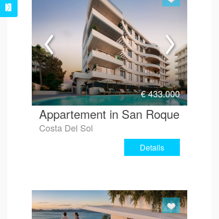
Hoe 
€
433.000
Appartement in San Roque
Costa Del Sol
Details