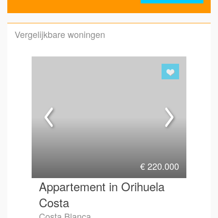
Vergelijkbare woningen
Emai
Hoe 
€
220.000
Appartement in Orihuela
Costa
Costa Blanca