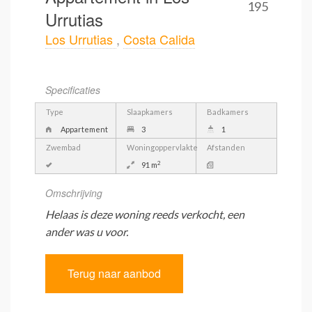
195
Urrutias
Los Urrutias
,
Costa Calida
Specificaties
Type
Slaapkamers
Badkamers
Appartement
3
1
Zwembad
Woningoppervlakte
Afstanden
2
91 m
Omschrijving
Helaas is deze woning reeds verkocht, een
ander was u voor.
Terug naar aanbod