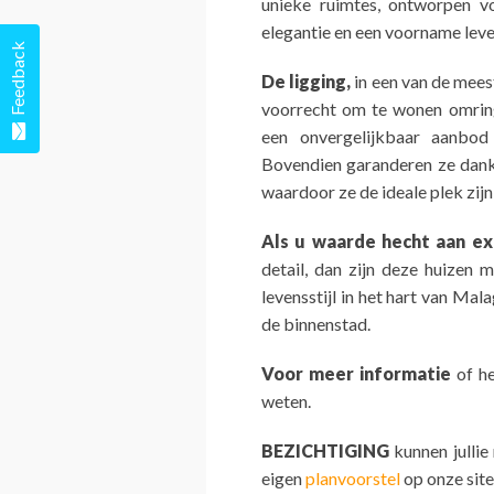
unieke ruimtes, ontworpen vo
elegantie en een voorname leven
Feedback
De ligging,
in een van de mees
voorrecht om te wonen omring
een onvergelijkbaar aanbod 
Bovendien garanderen ze dankz
waardoor ze de ideale plek zijn
Als u waarde hecht aan exc
detail, dan zijn deze huizen 
levensstijl in het hart van Mal
de binnenstad.
Voor meer informatie
of he
weten.
BEZICHTIGING
kunnen jullie
eigen
planvoorstel
op onze site