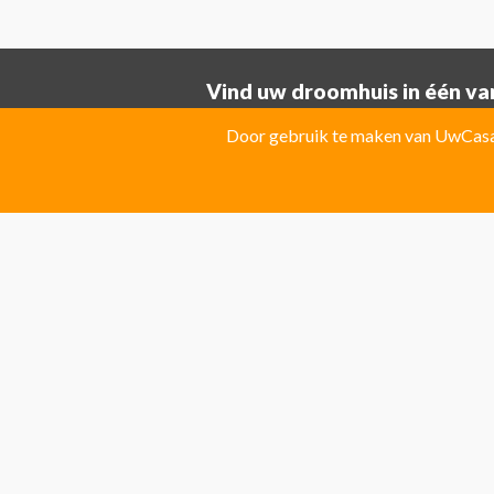
Vind uw droomhuis in één van
Provincie ALICANTE:
Door gebruik te maken van UwCasa 
Albatera
Albir
Algorfa
Almoradi
El Campello
El Carmoli
Elche
Fin
Jacarilla Hurchillo
Javea
La Marin
Pilar de la Horadada
Pinoso
Polo
Provincie Costa Blanca:
Benitachell
CATRAL
Ciudad Que
Las Colinas Golf Resort
Monforte 
Torremanzanas
Provincie Costa Calida:
Avileses
Baños y mendigo
Fuente
Provincie Costa Del Sol:
Algarrobo
Almogia
Álora
Arcos 
El Rosario
Elviria
Guaro
La Cala 