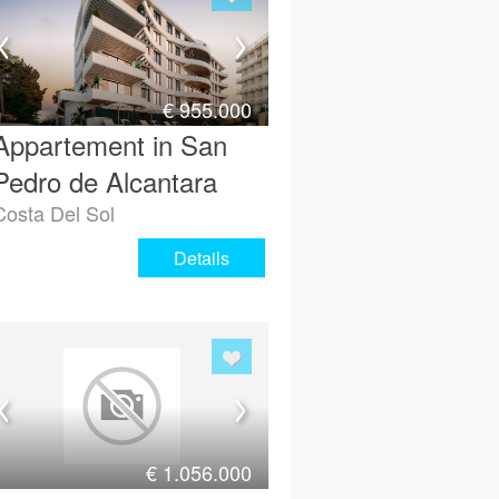
€
955.000
Appartement in San
Pedro de Alcantara
Costa Del Sol
Details
€
1.056.000