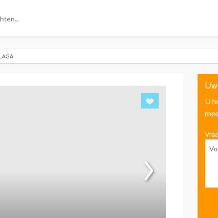
ALAGA
Uw
U h
mee
Vraa