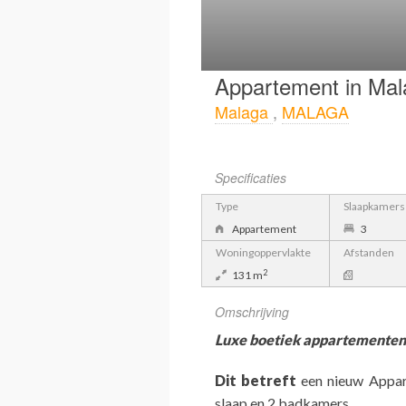
Appartement in Mal
Malaga
,
MALAGA
Specificaties
Type
Slaapkamers
Appartement
3
Woningoppervlakte
Afstanden
2
131 m
Omschrijving
Luxe boetiek appartementen v
Dit betreft
een nieuw Appar
slaap en 2 badkamers.