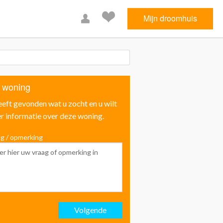
Mijn droomhuis
 woning
eeft gevonden wat u zocht en u wilt
r informatie over deze woning.
g / opmerking
Voornaam
Achternaam
Volgende
Email