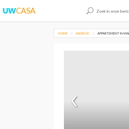
UW
CASA
HOME
AANBOD
APPARTEMENT IN M