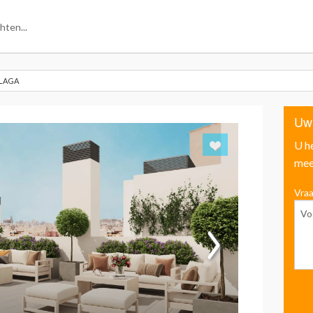
ALAGA
Uw
U h
mee
Vraa