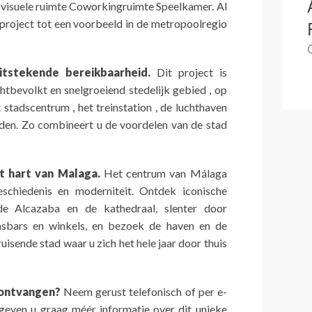
iovisuele ruimte Coworkingruimte Speelkamer. Al
project tot een voorbeeld in de metropoolregio
uitstekende bereikbaarheid.
Dit project is
chtbevolkt en snelgroeiend stedelijk gebied , op
 stadscentrum , het treinstation , de luchthaven
eden. Zo combineert u de voordelen van de stad
t hart van Malaga.
Het centrum van Málaga
schiedenis en moderniteit. Ontdek iconische
de Alcazaba en de kathedraal, slenter door
pasbars en winkels, en bezoek de haven en de
isende stad waar u zich het hele jaar door thuis
 ontvangen?
Neem gerust telefonisch of per e-
geven u graag méér informatie over dit unieke