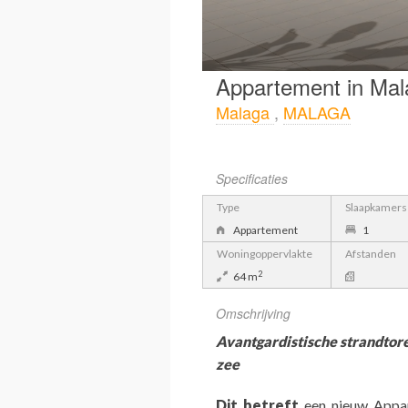
Appartement in Mal
Malaga
,
MALAGA
Specificaties
Type
Slaapkamers
Appartement
1
Woningoppervlakte
Afstanden
2
64 m
Omschrijving
Avantgardistische strandtor
zee
Dit betreft
een nieuw Appa