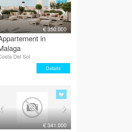
€
350.000
Appartement in
Malaga
Costa Del Sol
Details
€
341.000