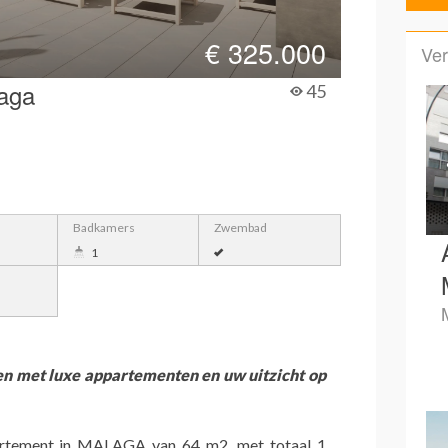
€
325.000
Ver
aga
45
Badkamers
Zwembad
1
en met luxe appartementen en uw uitzicht op
rtement in MALAGA van 64 m2, met totaal 1