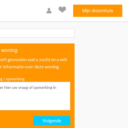
Mijn droomhuis
 woning
eeft gevonden wat u zocht en u wilt
r informatie over deze woning.
g / opmerking
Voornaam
Achternaam
Volgende
Email