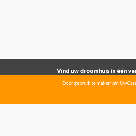
Vind uw droomhuis in één van
Provincie ALICANTE:
Door gebruik te maken van UwCasa 
Albatera
Albir
Algorfa
Almoradi
El Campello
El Carmoli
Elche
Fin
Jacarilla Hurchillo
Javea
La Marin
Pilar de la Horadada
Pinoso
Polo
Provincie Costa Blanca:
Benitachell
CATRAL
Ciudad Que
Las Colinas Golf Resort
Monforte 