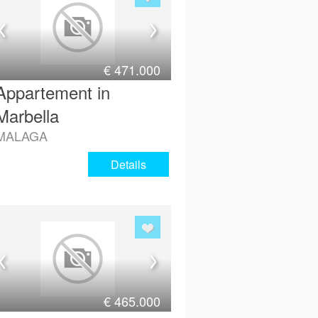
€
471.000
Appartement in
Marbella
MALAGA
Details
€
465.000