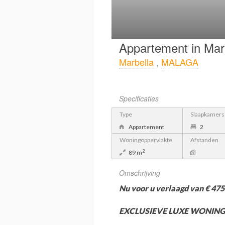
Appartement in Mar
Marbella
,
MALAGA
Specificaties
Type
Slaapkamers
Appartement
2
Woningoppervlakte
Afstanden
2
89 m
Omschrijving
Nu voor u verlaagd van € 475.
EXCLUSIEVE LUXE WONING