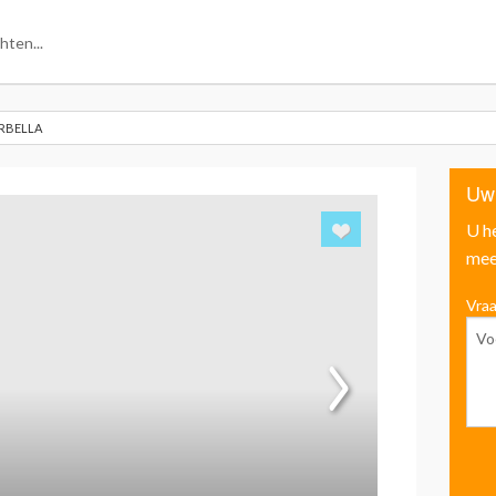
RBELLA
Uw
U h
mee
Vraa