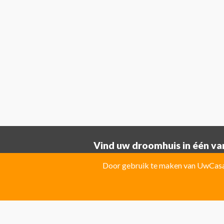
Vind uw droomhuis in één van
Provincie ALICANTE:
Door gebruik te maken van UwCasa 
Albatera
Albir
Algorfa
Almoradi
El Campello
El Carmoli
Elche
Fin
Jacarilla Hurchillo
Javea
La Marin
Pilar de la Horadada
Pinoso
Polo
Provincie Costa Blanca: