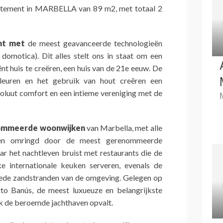
tement in MARBELLA van 89 m2, met totaal 2
ht met
de meest geavanceerde technologieën
 domotica). Dit alles stelt ons in staat om een
nt huis te creëren, een huis van de 21e eeuw. De
kleuren en het gebruik van hout creëren een
soluut comfort en een intieme vereniging met de
nommeerde woonwijken
van Marbella, met alle
, en omringd door de meest gerenommeerde
r het nachtleven bruist met restaurants die de
ke internationale keuken serveren, evenals de
ede zandstranden van de omgeving. Gelegen op
to Banús, de meest luxueuze en belangrijkste
ok de beroemde jachthaven opvalt.