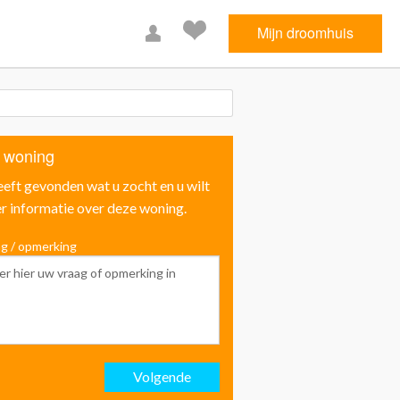
Mijn droomhuis
 woning
eeft gevonden wat u zocht en u wilt
r informatie over deze woning.
g / opmerking
Voornaam
Achternaam
Volgende
Email