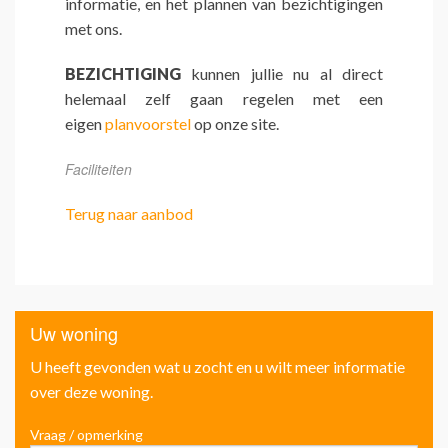
informatie, en het plannen van bezichtigingen
met ons.
BEZICHTIGING
kunnen jullie nu al direct
helemaal zelf gaan regelen met een
eigen
planvoorstel
op onze site.
Faciliteiten
Terug naar aanbod
Uw woning
U heeft gevonden wat u zocht en u wilt meer informatie
over deze woning.
Vraag / opmerking
Voo