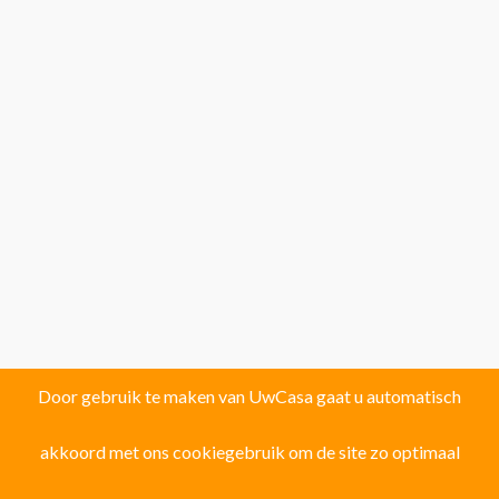
Door gebruik te maken van UwCasa gaat u automatisch
akkoord met ons cookiegebruik om de site zo optimaal
Vind uw droomhuis in één van de volgende
121 locaties!