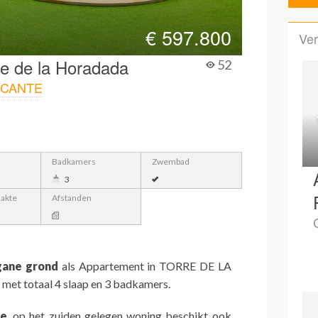
€
597.800
Ver
re de la Horadada
52
ICANTE
Badkamers
Zwembad
3
lakte
Afstanden
gane grond
als Appartement in TORRE DE LA
t totaal 4 slaap en 3 badkamers.
te
, op het zuiden gelegen woning beschikt ook