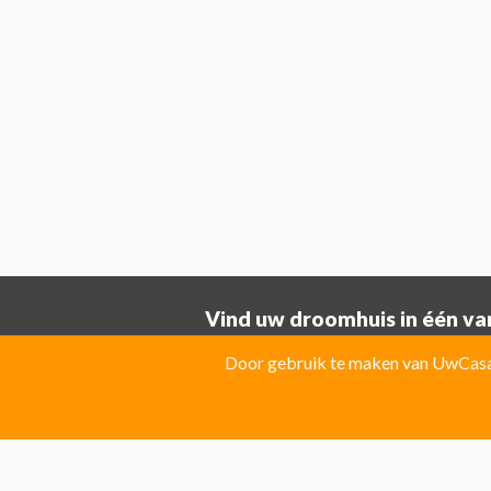
Vind uw droomhuis in één van
Provincie ALICANTE:
Door gebruik te maken van UwCasa 
Albatera
Albir
Algorfa
Almoradi
El Campello
El Carmoli
Elche
Fin
Jacarilla Hurchillo
Javea
La Marin
Pilar de la Horadada
Pinoso
Polo
Provincie Costa Blanca: