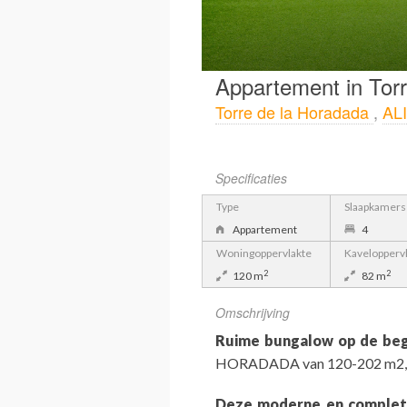
Appartement in Tor
Torre de la Horadada
,
AL
Specificaties
Type
Slaapkamers
Appartement
4
Woningoppervlakte
Kavelopperv
2
2
120 m
82 m
Omschrijving
Ruime bungalow op de be
HORADADA van 120-202 m2, me
Deze moderne en comple