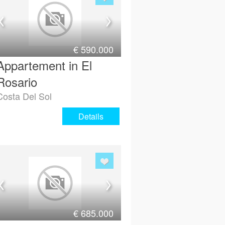
€
590.000
Appartement in El
Rosario
Costa Del Sol
Details
€
685.000