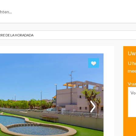
RRE DE LA HORADADA
Uw
U h
mee
Vraa