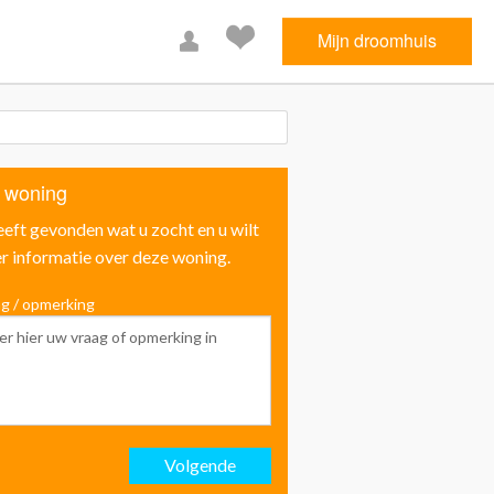
Mijn droomhuis
 woning
eeft gevonden wat u zocht en u wilt
r informatie over deze woning.
g / opmerking
Voornaam
Achternaam
Volgende
Email