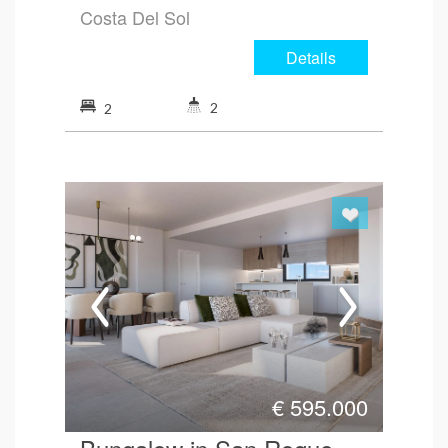
Costa Del Sol
Details
2
2
€
595.000