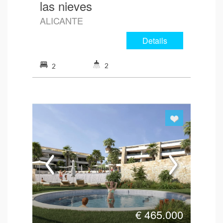
las nieves
ALICANTE
Details
2
2
€
465.000