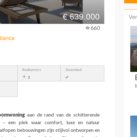
€
639.000
Ver
660
Blanca
Badkamers
Zwembad
3
oomwoning
aan de rand van de schitterende
p – een plek waar comfort, luxe en natuur
fopen bebouwingen zijn stijlvol ontworpen en