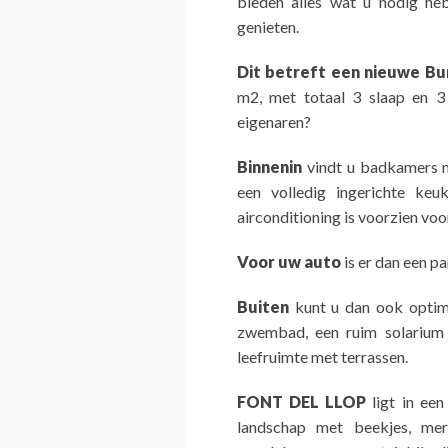
bieden alles wat u nodig he
genieten.
Dit betreft een nieuwe B
m2, met totaal 3 slaap en 3
eigenaren?
Binnenin
vindt u badkamers m
een volledig ingerichte keu
airconditioning is voorzien voo
Voor uw auto
is er dan een pa
Buiten
kunt u dan ook optima
zwembad, een ruim solarium 
leefruimte met terrassen.
FONT DEL LLOP
ligt in een
landschap met beekjes, mer