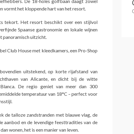
iefhebbers. De 18-holes golfbaan daagt zowel
en vormt het kloppende hart van het resort.
s tekort. Het resort beschikt over een stijlvol
verfijnde Spaanse gastronomie en lokale wijnen
t panoramisch uitzicht.
bel Club House met kleedkamers, een Pro-Shop
bovendien uitstekend, op korte rijafstand van
chthaven van Alicante, en dicht bij de witte
 Blanca. De regio geniet van meer dan 300
gemiddelde temperatuur van 18°C – perfect voor
sstijl.
 de talloze zandstranden met blauwe vlag, de
ele aanbod en de levendige feesttradities van de
 dan wonen, het is een manier van leven.