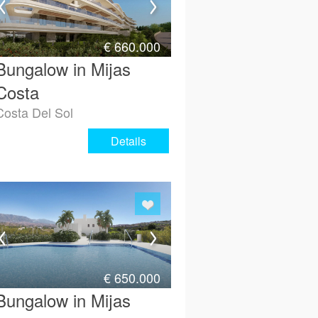
€
660.000
Bungalow in Mijas
Costa
Costa Del Sol
Details
€
650.000
Bungalow in Mijas