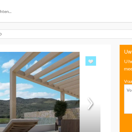
O
Uw
U h
mee
Vraa