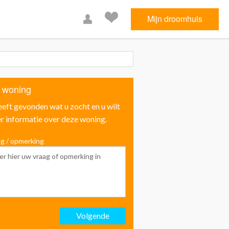
Mijn droomhuis
 woning
eeft gevonden wat u zocht en u wilt
r informatie over deze woning.
g / opmerking
Voornaam
Achternaam
Volgende
Email