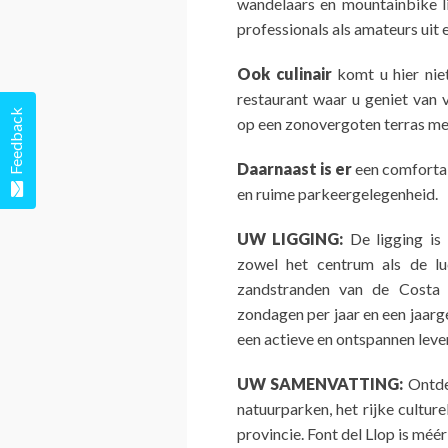
wandelaars en mountainbike l
professionals als amateurs uit 
Ook culinair
komt u hier niet
restaurant waar u geniet van 
Feedback
op een zonovergoten terras me
Daarnaast is er
een comforta
en ruime parkeergelegenheid.
UW LIGGING:
De ligging is 
zowel het centrum als de lu
zandstranden van de Costa
zondagen per jaar en een jaar
een actieve en ontspannen leven
UW SAMENVATTING:
Ontdek
natuurparken, het rijke cultur
provincie. Font del Llop is méér