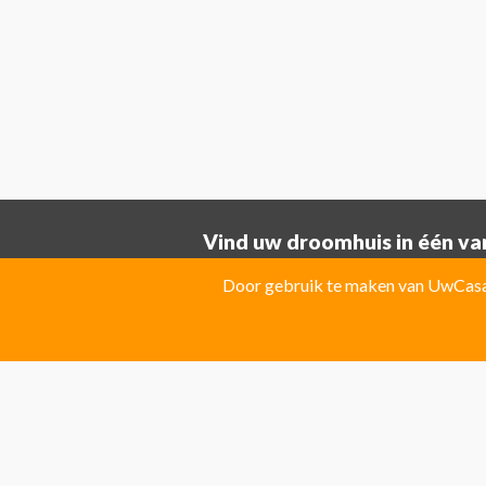
Vind uw droomhuis in één van
Provincie ALICANTE:
Door gebruik te maken van UwCasa 
Albatera
Albir
Algorfa
Almoradi
El Campello
El Carmoli
Elche
Fin
Jacarilla Hurchillo
Javea
La Marin
Pilar de la Horadada
Pinoso
Polo
Provincie Costa Blanca:
Benitachell
CATRAL
Ciudad Que
Las Colinas Golf Resort
Monforte 