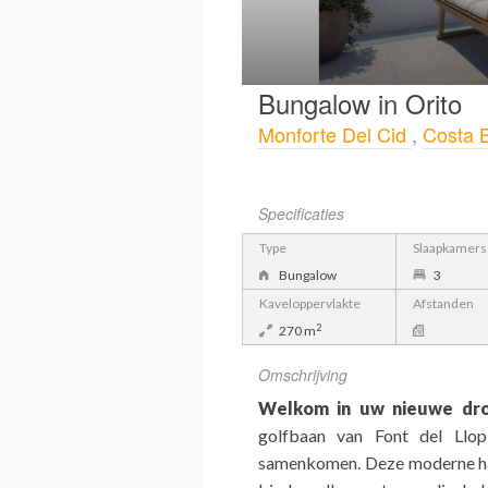
Bungalow in Orito
Monforte Del Cid
,
Costa 
Specificaties
Type
Slaapkamers
Bungalow
3
Kaveloppervlakte
Afstanden
2
270 m
Omschrijving
Welkom in uw nieuwe dr
golfbaan van Font del Llo
samenkomen. Deze moderne hal