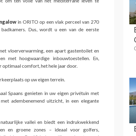
bt om ten volle van het mediterrane leven te
ungalow
in ORITO op een vlak perceel van 270
 badkamers. Dus, wordt u een van de eerste
et vloerverwarming, een apart gastentoilet en
ken met hoogwaardige inbouwtoestellen. En,
r optimaal comfort, het hele jaar door.
rkeerplaats op uw eigen terrein.
al Spaans genieten in uw eigen privétuin met
met adembenemend uitzicht, in een elegante
 natuurlijke vallei en biedt een indrukwekkend
en en groene zones – ideaal voor golfers,