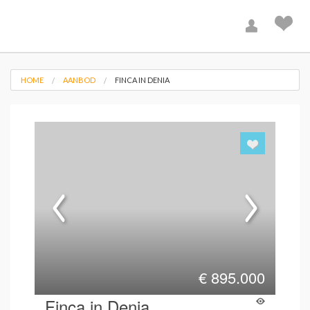
HOME
AANBOD
FINCA IN DENIA
€
895.000
Finca in Denia