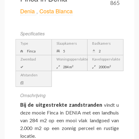
865
Denia
,
Costa Blanca
Specificaties
Type
Slaapkamers
Badkamers
Finca
5
2
Zwembad
Woningoppervlakte
Kaveloppervlakte
2
2
284 m
2000 m
Afstanden
Omschrijving
Bij de uitgestrekte zandstranden
vindt u
deze mooie Finca in DENIA met een landhuis
van 284 m2 op een mooi vlak landgoed van
2.000 m2 op een zonnig perceel en rustige
locatie.