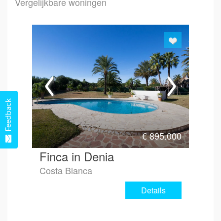
Vergelijkbare woningen
Hoe 
Feedback
€
895.000
Finca in Denia
Costa Blanca
Details