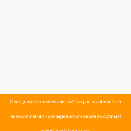
Door gebruik te maken van UwCasa gaat u automatisch
akkoord met ons cookiegebruik om de site zo optimaal
Vind uw droomhuis in één van de volgende
121 locaties!
mogelijk te laten werken.