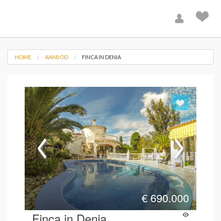
HOME
AANBOD
FINCA IN DENIA
€
690.000
Finca in Denia