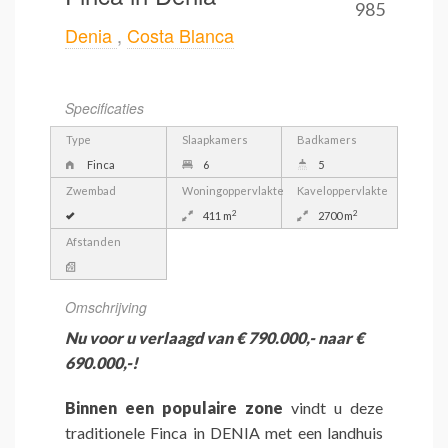
985
Denia
,
Costa Blanca
Specificaties
Type
Slaapkamers
Badkamers
Finca
6
5
Zwembad
Woningoppervlakte
Kaveloppervlakte
2
2
411 m
2700 m
Afstanden
Omschrijving
Nu voor u verlaagd van € 790.000,- naar €
690.000,-!
Binnen een populaire zone
vindt u deze
traditionele Finca in DENIA met een landhuis