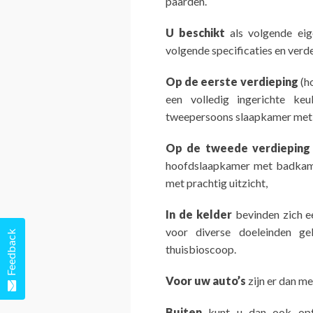
paarden.
U beschikt
als volgende ei
volgende specificaties en verde
Op de eerste verdieping
(h
een volledig ingerichte ke
tweepersoons slaapkamer met 
Op de tweede verdieping
hoofdslaapkamer met badkamer
met prachtig uitzicht,
In de kelder
bevinden zich ee
voor diverse doeleinden ge
Feedback
thuisbioscoop.
Voor uw auto’s
zijn er dan me
Buiten
kunt u dan ook opti