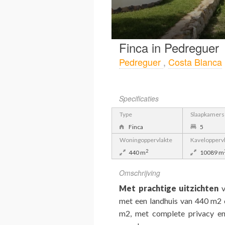
Finca in Pedreguer
Pedreguer
,
Costa Blanca
Specificaties
Type
Slaapkamers
Finca
5
Woningoppervlakte
Kavelopperv
2
440 m
10089 m
Omschrijving
Met prachtige uitzichten
v
met een landhuis van 440 m2 
m2, met complete privacy en