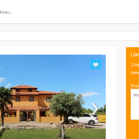
Uw
U h
mee
Vraa