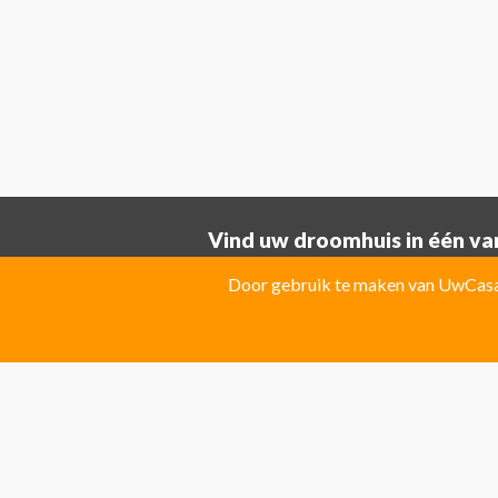
Vind uw droomhuis in één van
Provincie ALICANTE:
Door gebruik te maken van UwCasa 
Albatera
Albir
Algorfa
Almoradi
El Campello
El Carmoli
Elche
Fin
Jacarilla Hurchillo
Javea
La Marin
Pilar de la Horadada
Pinoso
Polo
Provincie Costa Blanca:
Benitachell
CATRAL
Ciudad Que
Las Colinas Golf Resort
Monforte 
Torremanzanas