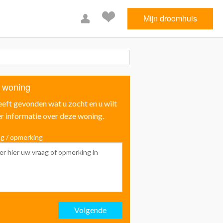
Mijn droomhuis
 woning
eeft gevonden wat u zocht en u wilt
r informatie over deze woning.
g / opmerking
Voornaam
Achternaam
Volgende
Email