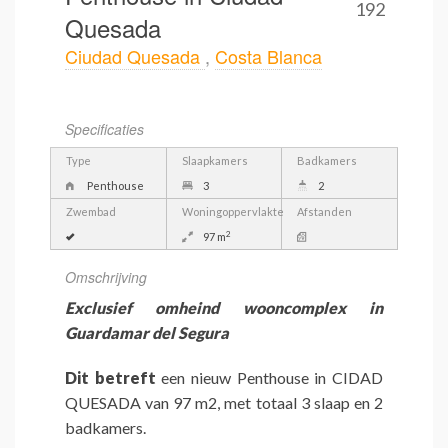
192
Quesada
Ciudad Quesada
,
Costa Blanca
Specificaties
Type
Slaapkamers
Badkamers
Penthouse
3
2
Zwembad
Woningoppervlakte
Afstanden
2
97 m
Omschrijving
Exclusief omheind wooncomplex in
Guardamar del Segura
Dit betreft
een nieuw Penthouse in CIDAD
QUESADA van 97 m2, met totaal 3 slaap en 2
badkamers.