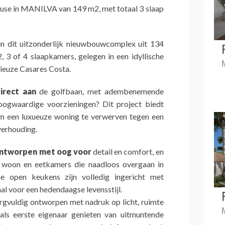
use in MANILVA van 149 m2, met totaal 3 slaap
n dit uitzonderlijk nieuwbouwcomplex uit 134
, 3 of 4 slaapkamers, gelegen in een idyllische
gieuze Casares Costa.
irect aan
de golfbaan, met adembenemende
oogwaardige voorzieningen? Dit project biedt
om een luxueuze woning te verwerven tegen een
verhouding.
ontworpen met oog voor
detail en comfort, en
e woon en eetkamers die naadloos overgaan in
e open keukens zijn volledig ingericht met
al voor een hedendaagse levensstijl.
orgvuldig ontworpen met nadruk op licht, ruimte
als eerste eigenaar genieten van uitmuntende