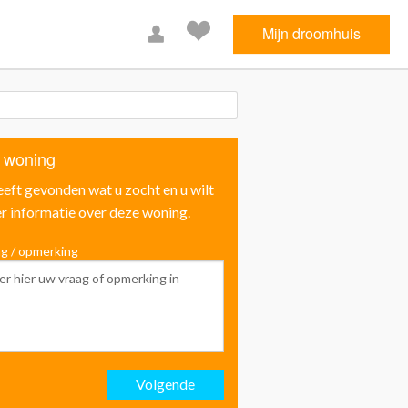
Mijn droomhuis
 woning
eeft gevonden wat u zocht en u wilt
r informatie over deze woning.
g / opmerking
Voornaam
Achternaam
Volgende
Email