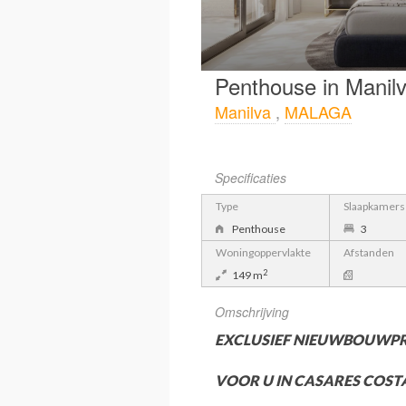
Penthouse in Manil
Manilva
,
MALAGA
Specificaties
Type
Slaapkamers
Penthouse
3
Woningoppervlakte
Afstanden
2
149 m
Omschrijving
EXCLUSIEF NIEUWBOUWP
VOOR U IN CASARES COST