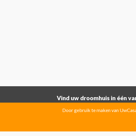
Vind uw droomhuis in één van
Provincie ALICANTE:
Door gebruik te maken van UwCasa 
Albatera
Albir
Algorfa
Almoradi
El Campello
El Carmoli
Elche
Fin
Jacarilla Hurchillo
Javea
La Marin