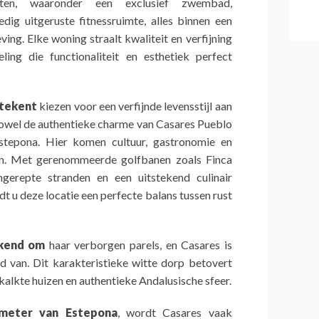
teiten, waaronder een exclusief zwembad,
edig uitgeruste fitnessruimte, alles binnen een
ing. Elke woning straalt kwaliteit en verfijning
ling die functionaliteit en esthetiek perfect
etekent
kiezen voor een verfijnde levensstijl aan
 zowel de authentieke charme van Casares Pueblo
Estepona. Hier komen cultuur, gastronomie en
n. Met gerenommeerde golfbanen zoals Finca
ngerepte stranden en een uitstekend culinair
t u deze locatie een perfecte balans tussen rust
ekend om
haar verborgen parels, en Casares is
d van. Dit karakteristieke witte dorp betovert
ekalkte huizen en authentieke Andalusische sfeer.
meter van Estepona
, wordt Casares vaak