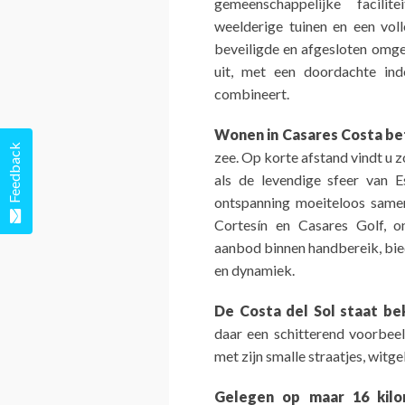
gemeenschappelijke facili
weelderige tuinen en een voll
beveiligde en afgesloten omgev
uit, met een doordachte inde
combineert.
Wonen in Casares Costa b
Feedback
zee. Op korte afstand vindt u
als de levendige sfeer van 
ontspanning moeiteloos same
Cortesín en Casares Golf, o
aanbod binnen handbereik, bied
en dynamiek.
De Costa del Sol staat b
daar een schitterend voorbeel
met zijn smalle straatjes, witg
Gelegen op maar 16 kilo