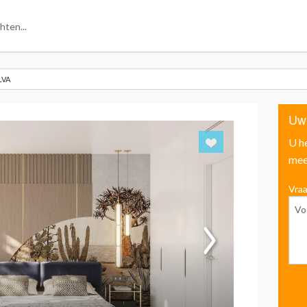
LVA
Uw
U h
mee
Vraa