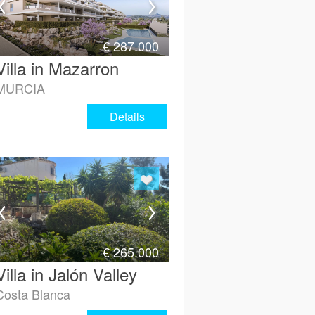
€
287.000
Villa in Mazarron
MURCIA
Details
€
265.000
Villa in Jalón Valley
Costa Blanca