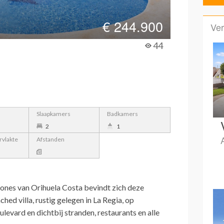
€
244.900
Ver
44
Slaapkamers
Badkamers
2
1
vlakte
Afstanden
ones van Orihuela Costa bevindt zich deze
ed villa, rustig gelegen in La Regia, op
evard en dichtbij stranden, restaurants en alle