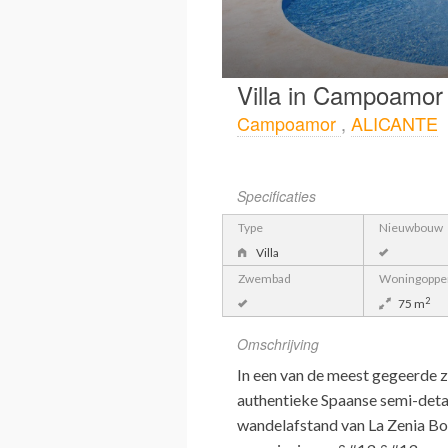
Villa in Campoamor
Campoamor
,
ALICANTE
Specificaties
Type
Nieuwbouw
Villa
Zwembad
Woningopper
2
75 m
Omschrijving
In een van de meest gegeerde z
authentieke Spaanse semi-detach
wandelafstand van La Zenia Boul