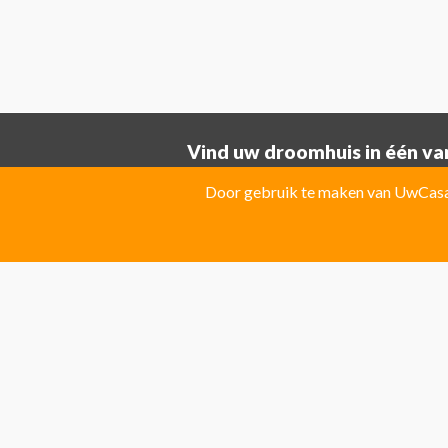
Vind uw droomhuis in één van
Provincie ALICANTE:
Door gebruik te maken van UwCasa 
Albatera
Albir
Algorfa
Almoradi
El Campello
El Carmoli
Elche
Fin
Jacarilla Hurchillo
Javea
La Marin
Pilar de la Horadada
Pinoso
Polo
Provincie Costa Blanca:
Benitachell
CATRAL
Ciudad Que
Las Colinas Golf Resort
Monforte 
Torremanzanas
Provincie Costa Calida:
Avileses
Baños y mendigo
Fuente