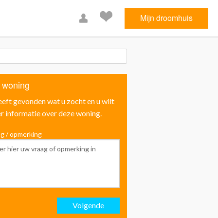
Mijn droomhuis
 woning
eeft gevonden wat u zocht en u wilt
r informatie over deze woning.
g / opmerking
Voornaam
Achternaam
Volgende
Email