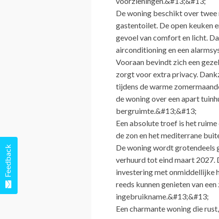
voorzieningen.&#13;&#13;
De woning beschikt over twee 
gastentoilet. De open keuken 
gevoel van comfort en licht. D
airconditioning en een alarm
Vooraan bevindt zich een gezel
zorgt voor extra privacy. Dankz
tijdens de warme zomermaande
de woning over een apart tuinhui
bergruimte.&#13;&#13;
Een absolute troef is het ruime
de zon en het mediterrane bui
De woning wordt grotendeels 
Feedback
verhuurd tot eind maart 2027. 
investering met onmiddellijke 
reeds kunnen genieten van een
ingebruikname.&#13;&#13;
Een charmante woning die rust,