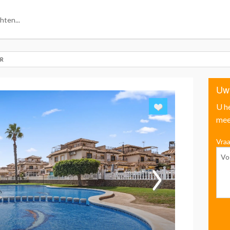
OR
Uw
U h
mee
Vraa