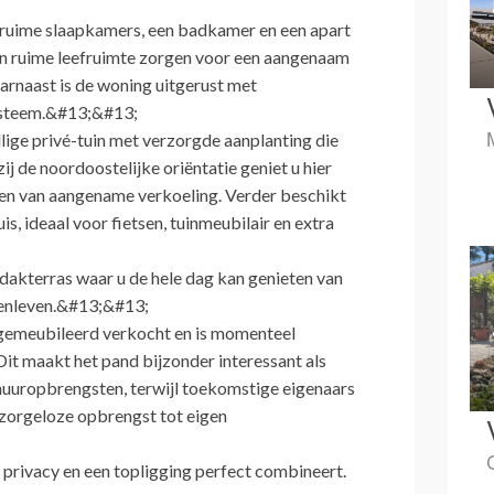
ruime slaapkamers, een badkamer en een apart
en ruime leefruimte zorgen voor een aangenaam
aarnaast is de woning uitgerust met
systeem.&#13;&#13;
lige privé-tuin met verzorgde aanplanting die
ij de noordoostelijke oriëntatie geniet u hier
n van aangename verkoeling. Verder beschikt
s, ideaal voor fietsen, tuinmeubilair en extra
 dakterras waar u de hele dag kan genieten van
tenleven.&#13;&#13;
gemeubileerd verkocht en is momenteel
Dit maakt het pand bijzonder interessant als
huuropbrengsten, terwijl toekomstige eigenaars
 zorgeloze opbrengst tot eigen
 privacy en een topligging perfect combineert.