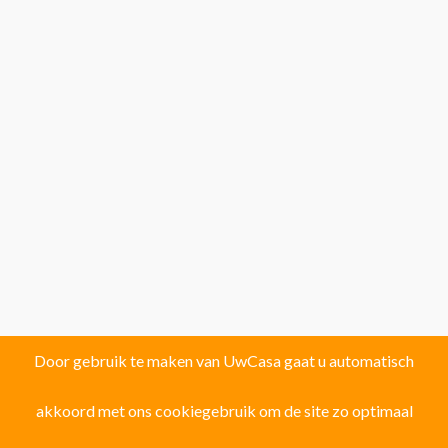
Door gebruik te maken van UwCasa gaat u automatisch
akkoord met ons cookiegebruik om de site zo optimaal
Vind uw droomhuis in één van de volgende