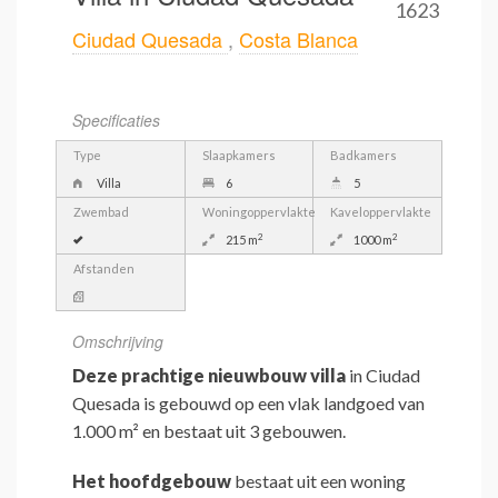
1623
Ciudad Quesada
,
Costa Blanca
Specificaties
Type
Slaapkamers
Badkamers
Villa
6
5
Zwembad
Woningoppervlakte
Kaveloppervlakte
2
2
215 m
1000 m
Afstanden
Omschrijving
Deze prachtige nieuwbouw villa
in Ciudad
Quesada is gebouwd op een vlak landgoed van
1.000 m² en bestaat uit 3 gebouwen.
Het hoofdgebouw
bestaat uit een woning