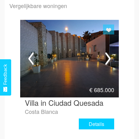
Vergelijkbare woningen
Emai
Hoe 
Feedback
€
685.000
Villa in Ciudad Quesada
Costa Blanca
Details