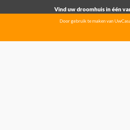
Vind uw droomhuis in één van
Provincie ALICANTE:
Door gebruik te maken van UwCasa 
Albatera
Albir
Algorfa
Almoradi
El Campello
El Carmoli
Elche
Fin
Jacarilla Hurchillo
Javea
La Marin
Pilar de la Horadada
Pinoso
Polo
Provincie Costa Blanca:
Benitachell
CATRAL
Ciudad Que
Las Colinas Golf Resort
Monforte 
Torremanzanas
Provincie Costa Calida:
Avileses
Baños y mendigo
Fuente
Provincie Costa Del Sol:
Algarrobo
Almogia
Álora
Arcos 
El Rosario
Elviria
Guaro
La Cala 
San Pedro de Alcantara
San Roque
Provincie MALAGA: