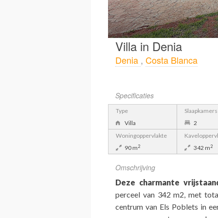
Villa in Denia
Denia
,
Costa Blanca
Specificaties
Type
Slaapkamers
Villa
2
Woningoppervlakte
Kavelopperv
2
2
90 m
342 m
Omschrijving
Deze charmante vrijstaand
perceel van 342 m2, met tota
centrum van Els Poblets in ee