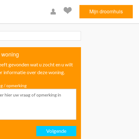
Mijn droomhuis
 woning
eeft gevonden wat u zocht en u wilt
r informatie over deze woning.
g / opmerking
Voornaam
Achternaam
Volgende
Email