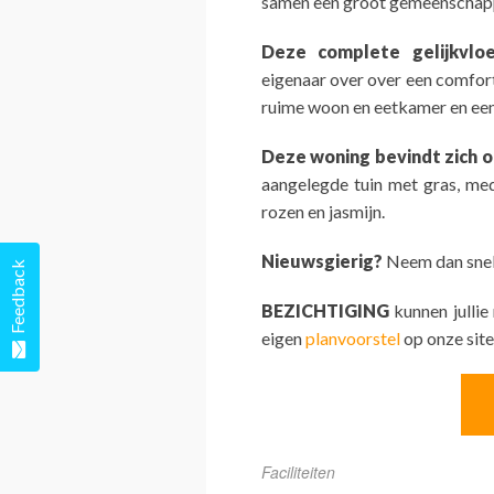
samen een groot gemeenschap
Deze complete gelijkvlo
eigenaar over over een comfor
ruime woon en eetkamer en een o
Deze woning bevindt zich 
aangelegde tuin met gras, med
rozen en jasmijn.
Nieuwsgierig?
Neem dan snel 
Feedback
BEZICHTIGING
kunnen jullie
eigen
planvoorstel
op onze site
Faciliteiten