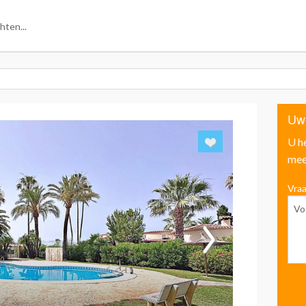
Uw
U h
mee
Vraa