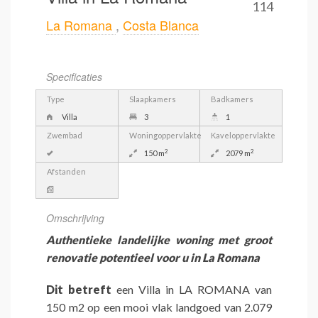
114
La Romana
,
Costa Blanca
Specificaties
Type
Slaapkamers
Badkamers
Villa
3
1
Zwembad
Woningoppervlakte
Kaveloppervlakte
2
2
150 m
2079 m
Afstanden
Omschrijving
Authentieke landelijke woning met groot
renovatie potentieel voor u in La Romana
Dit betreft
een Villa in LA ROMANA van
150 m2 op een mooi vlak landgoed van 2.079