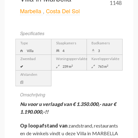
1148
Marbella
,
Costa Del Sol
Specificaties
Type
Slaapkamers
Badkamers
Villa
4
3
Zwembad
Woningoppervlakte
Kaveloppervlakte
2
2
239 m
765 m
Afstanden
Omschrijving
Nu voor u verlaagd van € 1.350.000,- naar €
1.190.000,-!!
Op loopafstand van
zandstrand, restaurants
en de winkels vindt u deze Villa in MARBELLA