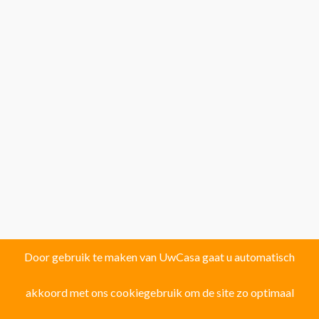
Door gebruik te maken van UwCasa gaat u automatisch
akkoord met ons cookiegebruik om de site zo optimaal
Vind uw droomhuis in één van de volgende