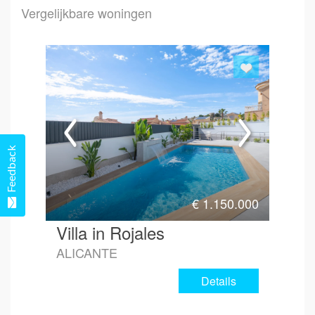
Vergelijkbare woningen
Emai
Hoe 
Feedback
€
1.150.000
Villa in Rojales
ALICANTE
Details