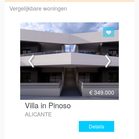
Vergelijkbare woningen
Emai
Hoe 
€
349.000
Villa in Pinoso
ALICANTE
Details