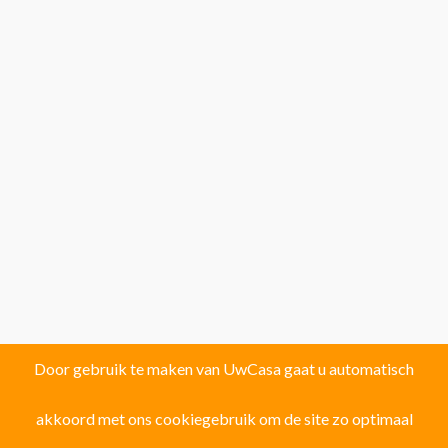
Door gebruik te maken van UwCasa gaat u automatisch
akkoord met ons cookiegebruik om de site zo optimaal
Vind uw droomhuis in één van de volgende