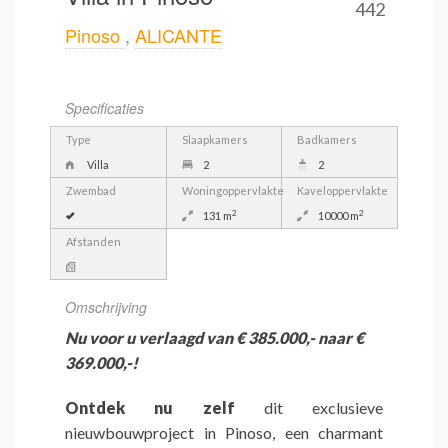
442
Pinoso
,
ALICANTE
Specificaties
Type
Slaapkamers
Badkamers
Villa
2
2
Zwembad
Woningoppervlakte
Kaveloppervlakte
2
2
131 m
10000 m
Afstanden
Omschrijving
Nu voor u verlaagd van € 385.000,- naar €
369.000,-!
Ontdek nu zelf
dit exclusieve
nieuwbouwproject in Pinoso, een charmant