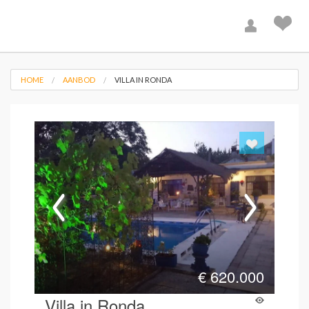
HOME
AANBOD
VILLA IN RONDA
€
620.000
Villa in Ronda