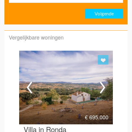
Volgende
Emai
Vergelijkbare woningen
Emai
Hoe 
€
695.000
Villa in Ronda