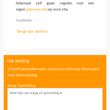
helemaal zelf gaan regelen met een
eigen
planvoorstel
op onze site.
Faciliteiten
Terug naar aanbod
Uw woning
U heeft gevonden wat u zocht en u wilt meer informatie
over deze woning.
Vraag / opmerking
Voo
Ach