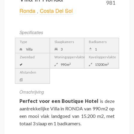
981
Ronda
,
Costa Del Sol
Specificaties
Type
Slaapkamers
Badkamers
Villa
3
1
Zwembad
Woningoppervlakte
Kaveloppervlakte
2
2
990 m
15200 m
Afstanden
Omschrijving
Perfect voor een Boutique Hotel
is deze
aantrekkelijke Villa in RONDA van 990 m2 op
een mooi vlak landgoed van 15.200 m2, met
totaal 3 slaap en 1 badkamers.