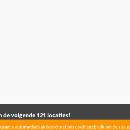
 de volgende 121 locaties!
gaat u automatisch akkoord met ons cookiegebruik om de site zo 