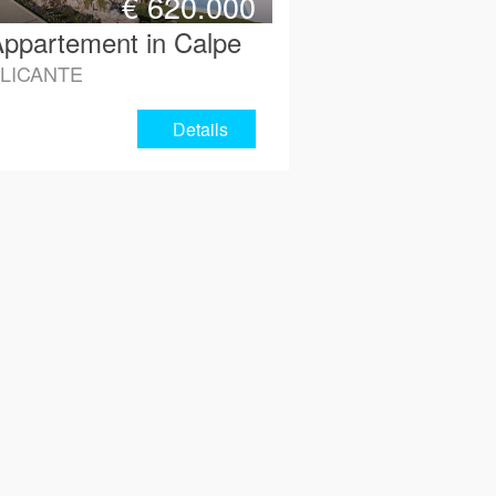
€
620.000
ppartement in Calpe
LICANTE
Details