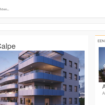
EEN
Calpe
A
A