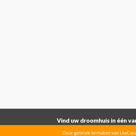
Vind uw droomhuis in één van
Provincie ALICANTE:
Door gebruik te maken van UwCasa 