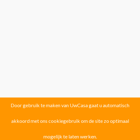
Door gebruik te maken van UwCasa gaat u automatisch
akkoord met ons cookiegebruik om de site zo optimaal
Vind uw droomhuis in één van de volgende
121 locaties!
mogelijk te laten werken.