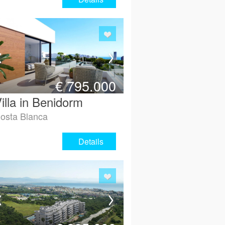
€
795.000
illa in Benidorm
osta Blanca
Details