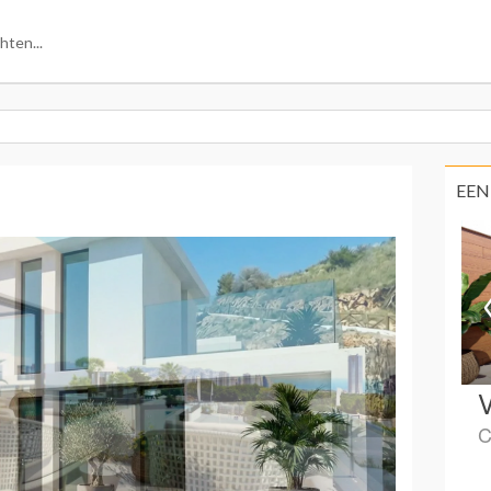
EEN
V
C