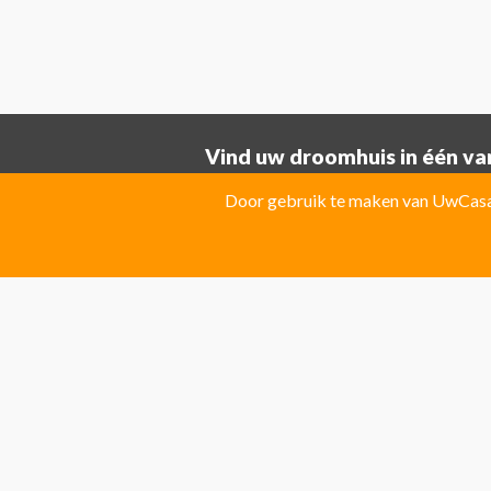
Vind uw droomhuis in één van
Provincie ALICANTE:
Door gebruik te maken van UwCasa 
Albatera
Albir
Algorfa
Almoradi
El Campello
El Carmoli
Elche
Fin
Jacarilla Hurchillo
Javea
La Marin
Pilar de la Horadada
Pinoso
Polo
Provincie Costa Blanca:
Benitachell
CATRAL
Ciudad Que
Las Colinas Golf Resort
Monforte 
Torremanzanas
Provincie Costa Calida:
Avileses
Baños y mendigo
Fuente
Provincie Costa Del Sol: