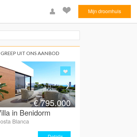
Mijn droomhuis
 GREEP UIT ONS AANBOD
€
795.000
illa in Benidorm
osta Blanca
Details