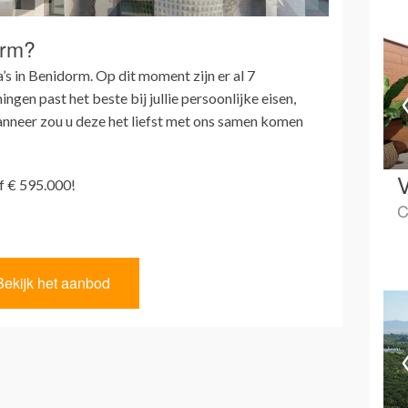
orm?
a’s in Benidorm. Op dit moment zijn er al 7
gen past het beste bij jullie persoonlijke eisen,
neer zou u deze het liefst met ons samen komen
V
af € 595.000!
C