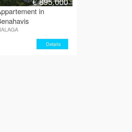
€
895.000
ppartement in
enahavis
MALAGA
Details