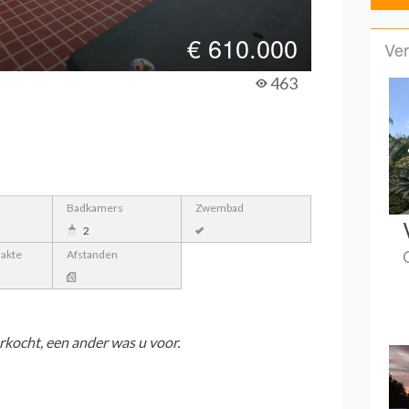
€
610.000
Ver
463
Badkamers
Zwembad
2
lakte
Afstanden
rkocht, een ander was u voor.