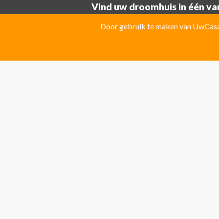
Vind uw droomhuis in één van
Provincie ALICANTE:
Door gebruik te maken van UwCasa 
Albatera
Albir
Algorfa
Almoradi
El Campello
El Carmoli
Elche
Fin
Jacarilla Hurchillo
Javea
La Marin
Pilar de la Horadada
Pinoso
Polo
Provincie Costa Blanca:
Benitachell
CATRAL
Ciudad Que
Las Colinas Golf Resort
Monforte 
Torremanzanas
Provincie Costa Calida:
Avileses
Baños y mendigo
Fuente
Provincie Costa Del Sol:
Algarrobo
Almogia
Álora
Arcos 
El Rosario
Elviria
Guaro
La Cala 
San Pedro de Alcantara
San Roque
Provincie MALAGA:
Alhaurin el Grande
Benahavis
Ben