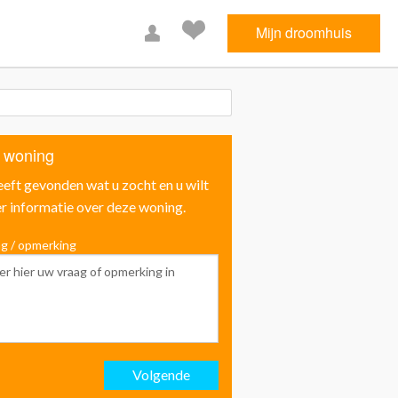
Mijn droomhuis
 woning
eeft gevonden wat u zocht en u wilt
r informatie over deze woning.
g / opmerking
Voornaam
Achternaam
Volgende
Email