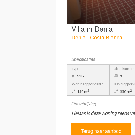
Villa in Denia
Denia
,
Costa Blanca
Specificaties
Type
Slaapkamers
Villa
3
Woningoppervlakte
Kavelopperv
2
2
150 m
550 m
Omschrijving
Helaas is deze woning reeds ve
Terug naar aanbod