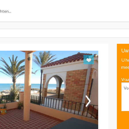
Uw
U h
mee
Vraa