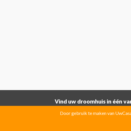
Vind uw droomhuis in één van
Provincie ALICANTE:
Door gebruik te maken van UwCasa 
Albatera
Albir
Algorfa
Almoradi
El Campello
El Carmoli
Elche
Fin