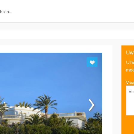
Uw
U h
mee
Vraa