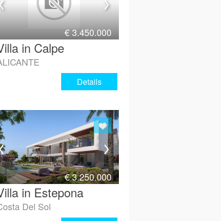
€
3.450.000
Villa in Calpe
ALICANTE
Details
€
3.250.000
Villa in Estepona
Costa Del Sol