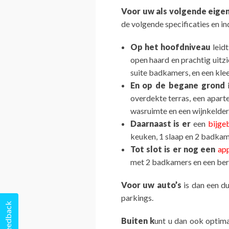
Voor uw als volgende eige
de volgende specificaties en in
Op het hoofdniveau
leid
open haard en prachtig uitzi
suite badkamers, en een kle
En op de begane grond
i
overdekte terras, een apart
wasruimte en een wijnkelder
Daarnaast is er
een
bijge
keuken, 1 slaap en 2 badkam
Tot slot is er nog een
ap
met 2 badkamers en een ber
Voor uw auto’s
is dan een d
parkings.
Feedback
Buiten k
unt u dan ook optim