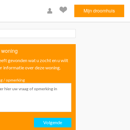
Mijn droomhuis
 woning
eeft gevonden wat u zocht en u wilt
r informatie over deze woning.
g / opmerking
Voornaam
Achternaam
Volgende
Email