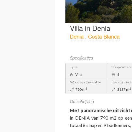
Villa in Denia
Denia
,
Costa Blanca
Specificaties
Type
Slaapkamers
Villa
8
Woningoppervlakte
Kavelopperv
2
2
790 m
3137 m
Omschrijving
Met panoramische uitzicht
in DENIA van 790 m2 op een 
totaal 8 slaap en 9 badkamers,