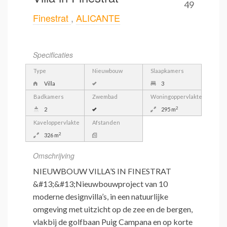
49
Finestrat
,
ALICANTE
Specificaties
Type
Nieuwbouw
Slaapkamers
Villa
3
Badkamers
Zwembad
Woningoppervlakte
2
2
295 m
Kaveloppervlakte
Afstanden
2
326 m
Omschrijving
NIEUWBOUW VILLA’S IN FINESTRAT
&#13;&#13;Nieuwbouwproject van 10
moderne designvilla’s, in een natuurlijke
omgeving met uitzicht op de zee en de bergen,
vlakbij de golfbaan Puig Campana en op korte