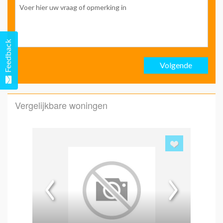
Ach
Feedback
Volgende
Emai
Vergelijkbare woningen
Emai
Hoe 