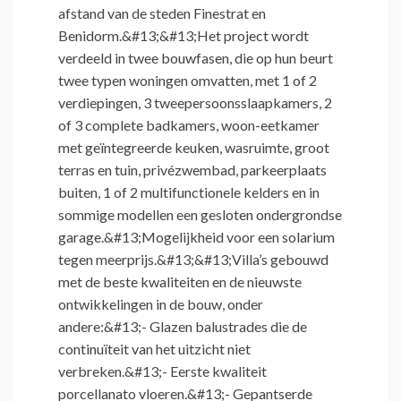
afstand van de steden Finestrat en
Benidorm.&#13;&#13;Het project wordt
verdeeld in twee bouwfasen, die op hun beurt
twee typen woningen omvatten, met 1 of 2
verdiepingen, 3 tweepersoonsslaapkamers, 2
of 3 complete badkamers, woon-eetkamer
met geïntegreerde keuken, wasruimte, groot
terras en tuin, privézwembad, parkeerplaats
buiten, 1 of 2 multifunctionele kelders en in
sommige modellen een gesloten ondergrondse
garage.&#13;Mogelijkheid voor een solarium
tegen meerprijs.&#13;&#13;Villa’s gebouwd
met de beste kwaliteiten en de nieuwste
ontwikkelingen in de bouw, onder
andere:&#13;- Glazen balustrades die de
continuïteit van het uitzicht niet
verbreken.&#13;- Eerste kwaliteit
porcellanato vloeren.&#13;- Gepantserde