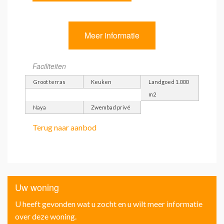
Meer informatie
Faciliteiten
Groot terras
Keuken
Landgoed 1.000
m2
Naya
Zwembad privé
Terug naar aanbod
Uw woning
U heeft gevonden wat u zocht en u wilt meer informatie
over deze woning.