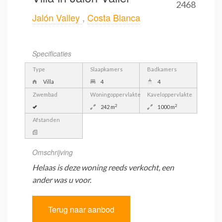
2468
Jalón Valley
,
Costa Blanca
Specificaties
Type
Slaapkamers
Badkamers
Villa
4
4
Zwembad
Woningoppervlakte
Kaveloppervlakte
2
2
242 m
1000 m
Afstanden
Omschrijving
Helaas is deze woning reeds verkocht, een
ander was u voor.
Terug naar aanbod