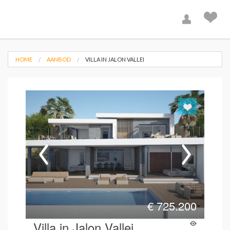
HOME
AANBOD
VILLA IN JALON VALLEI
€
725.200
Villa in Jalon Vallei