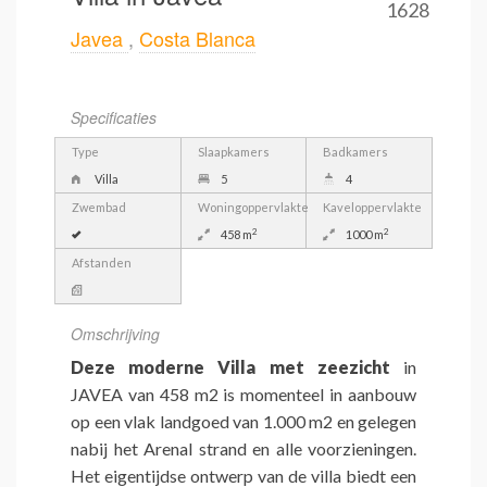
1628
Javea
,
Costa Blanca
Specificaties
Type
Slaapkamers
Badkamers
Villa
5
4
Zwembad
Woningoppervlakte
Kaveloppervlakte
2
2
458 m
1000 m
Afstanden
Omschrijving
Deze moderne Villa met zeezicht
in
JAVEA van 458 m2 is momenteel in aanbouw
op een vlak landgoed van 1.000 m2 en gelegen
nabij het Arenal strand en alle voorzieningen.
Het eigentijdse ontwerp van de villa biedt een