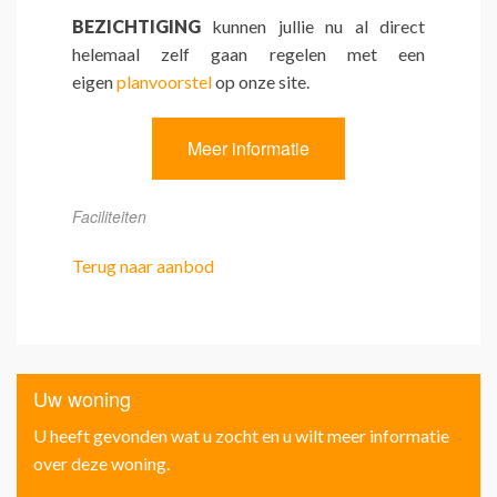
BEZICHTIGING
kunnen jullie nu al direct
helemaal zelf gaan regelen met een
eigen
planvoorstel
op onze site.
Meer informatie
Faciliteiten
Terug naar aanbod
Uw woning
U heeft gevonden wat u zocht en u wilt meer informatie
over deze woning.