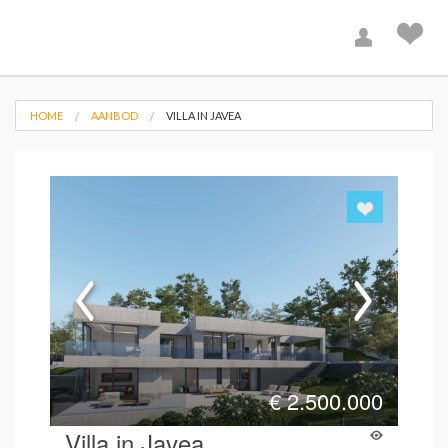
HOME
AANBOD
VILLA IN JAVEA
€
2.500.000
Villa in Javea