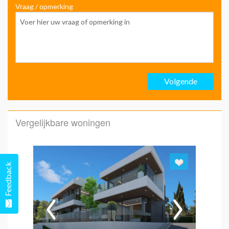
Vraag / opmerking
Voo
Ach
Volgende
Emai
Vergelijkbare woningen
Emai
Feedback
Hoe 