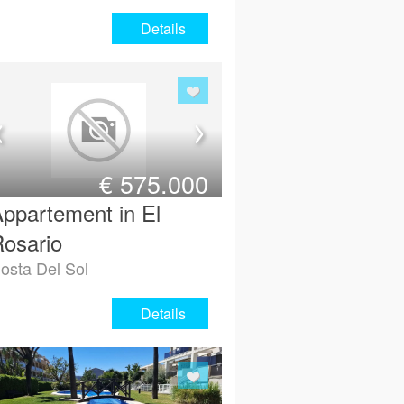
Details
€
575.000
ppartement in El
osario
osta Del Sol
Details