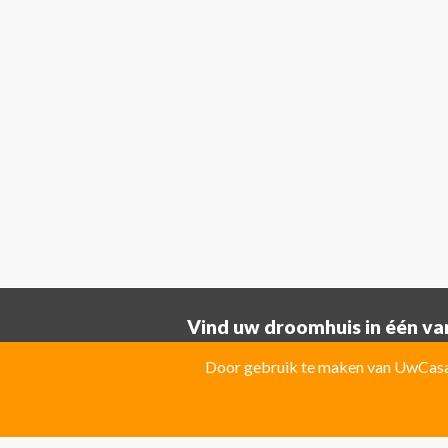
Vind uw droomhuis in één van
Provincie ALICANTE:
Door gebruik te maken van UwCasa 
Albatera
Albir
Algorfa
Almoradi
El Campello
El Carmoli
Elche
Fin
Jacarilla Hurchillo
Javea
La Marin