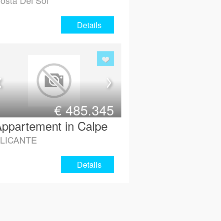
osta Del Sol
Details
€
485.345
ppartement in Calpe
LICANTE
Details