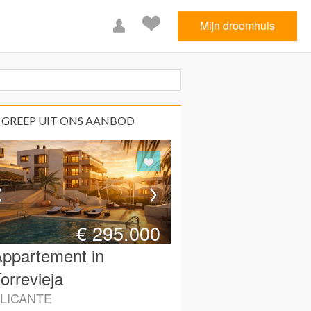
Mijn droomhuis
 GREEP UIT ONS AANBOD
€
295.000
ppartement in
orrevieja
LICANTE