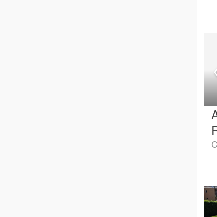
A
R
C