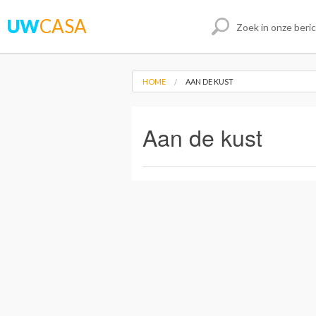
UW
CASA
HOME
AAN DE KUST
Aan de kust