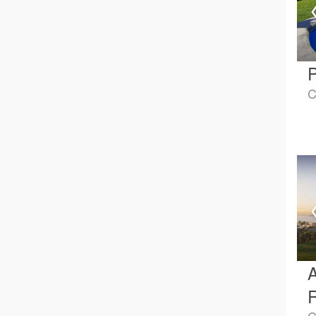
P
C
A