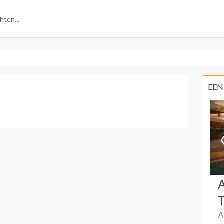
EEN
A
T
A