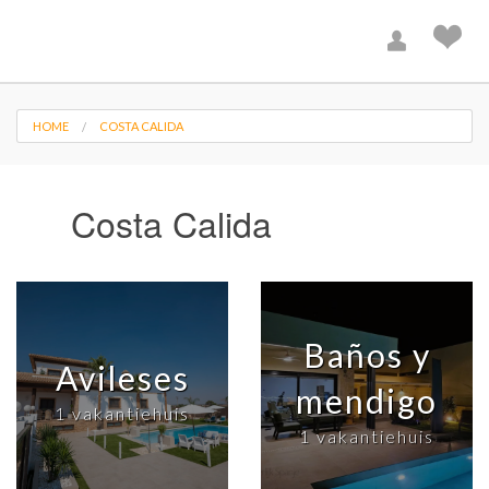
HOME
COSTA CALIDA
Costa Calida
Baños y
Avileses
mendigo
1 vakantiehuis
1 vakantiehuis