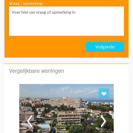
Vraag / opmerking
Voo
Ach
Volgende
Emai
Vergelijkbare woningen
Emai
Hoe 